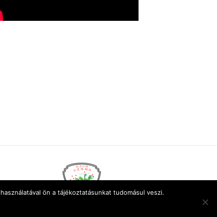
használatával ön a tájékoztatásunkat tudomásul veszi.