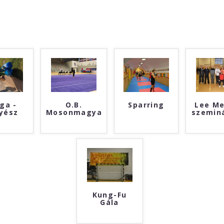
ga -
O.B.
Sparring
Lee Me
yész
Mosonmagyaróvár
szemin
Kung-Fu
Gála