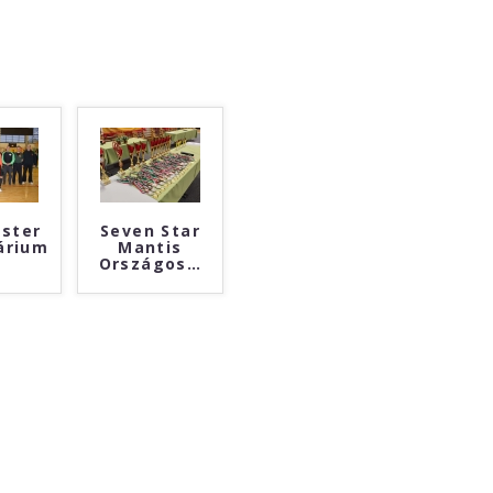
ster
Seven Star
árium
Mantis
Országos
…