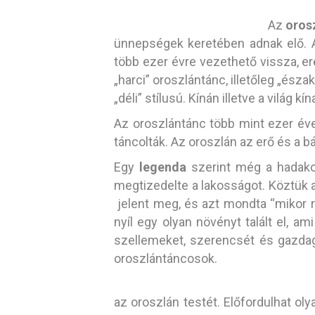
Az
oros
ünnepségek keretében adnak elő. A
több ezer évre vezethető vissza, er
„harci” oroszlántánc, illetőleg „észak
„déli” stílusú. Kínán illetve a vilá
Az oroszlántánc több mint ezer éve 
táncolták. Az oroszlán az erő és a 
Egy
legenda
szerint még a hadakoz
megtizedelte a lakosságot. Köztük a
jelent meg, és azt mondta “mikor regg
nyíl egy olyan növényt talált el, a
szellemeket, szerencsét és gazda
oroszlántáncosok.
az oroszlán testét. Előfordulhat oly