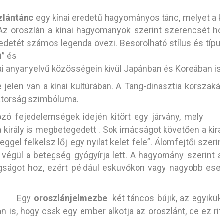
zlántánc
egy kínai eredetű hagyományos tánc, melyet a k
z oroszlán a kínai hagyományok szerint szerencsét hoz
edetét számos legenda övezi. Besorolható stílus és típus
i” és
g kínai anyanyelvű közösségein kívül Japánban és Koreában
jelen van a kínai kultúrában. A Tang-dinasztia korszaká
bátorság szimbóluma.
ó fejedelemségek idején kitört egy járvány, mely
 király is megbetegedett . Sok imádságot követően a kirá
el felkelsz lőj egy nyilat kelet fele”. Álomfejtői szerin
mi végül a betegség gyógyírja lett. A hagyomány szerint
gságot hoz, ezért például esküvőkön vagy nagyobb ese
Egy
oroszlánjelmezbe
két táncos bújik, az egyikük
an is, hogy csak egy ember alkotja az oroszlánt, de ez r