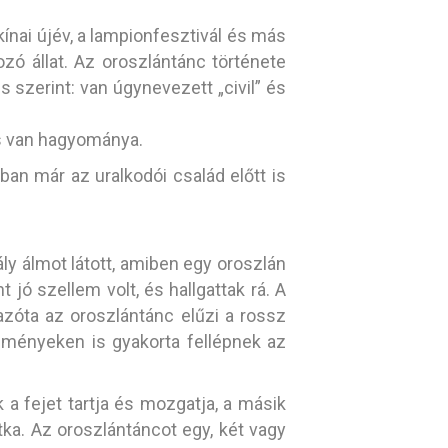
ínai újév, a lampionfesztivál és más
ó állat. Az oroszlántánc története
 szerint: van úgynevezett „civil” és
 is van hagyománya.
ban már az uralkodói család előtt is
ly álmot látott, amiben egy oroszlán
t jó szellem volt, és hallgattak rá. A
 azóta az oroszlántánc elűzi a rossz
ményeken is gyakorta fellépnek az
 a fejet tartja és mozgatja, a másik
itka. Az oroszlántáncot egy, két vagy