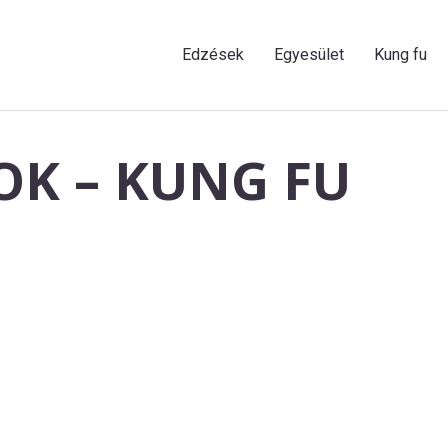
Edzések
Egyesület
Kung fu
K – KUNG FU