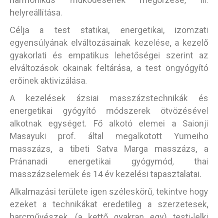
helyreállítása.
Célja a test statikai, energetikai, izomzati
egyensúlyának elváltozásainak kezelése, a kezelő
gyakorlati és empatikus lehetőségei szerint az
elváltozások okainak feltárása, a test öngyógyító
erőinek aktivizálása.
A kezelések ázsiai masszázstechnikák és
energetikai gyógyító módszerek ötvözésével
alkotnak egységet. Fő alkotó elemei a Saionji
Masayuki prof. által megalkotott Yumeiho
masszázs, a tibeti Satva Marga masszázs, a
Pránanadi energetikai gyógymód, thai
masszázselemek és 14 év kezelési tapasztalatai.
Alkalmazási területe igen széleskörű, tekintve hogy
ezeket a technikákat eredetileg a szerzetesek,
harcművészek, (a kettő gyakran egy) testi-lelki