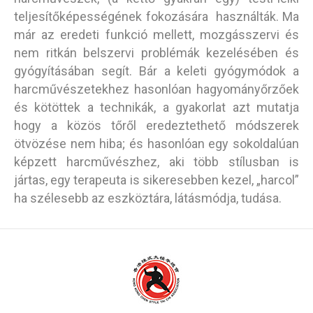
teljesítőképességének fokozására használták. Ma
már az eredeti funkció mellett, mozgásszervi és
nem ritkán belszervi problémák kezelésében és
gyógyításában segít. Bár a keleti gyógymódok a
harcművészetekhez hasonlóan hagyományőrzőek
és kötöttek a technikák, a gyakorlat azt mutatja
hogy a közös tőről eredeztethető módszerek
ötvözése nem hiba; és hasonlóan egy sokoldalúan
képzett harcművészhez, aki több stílusban is
jártas, egy terapeuta is sikeresebben kezel, „harcol”
ha szélesebb az eszköztára, látásmódja, tudása.