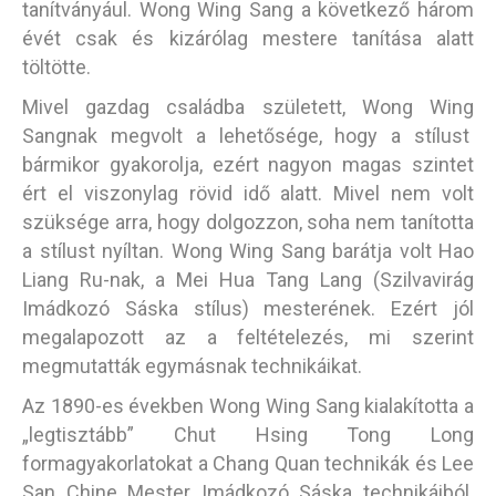
tanítványául. Wong Wing Sang a következő három
évét csak és kizárólag mestere tanítása alatt
töltötte.
Mivel gazdag családba született, Wong Wing
Sangnak megvolt a lehetősége, hogy a stílust
bármikor gyakorolja, ezért nagyon magas szintet
ért el viszonylag rövid idő alatt. Mivel nem volt
szüksége arra, hogy dolgozzon, soha nem tanította
a stílust nyíltan. Wong Wing Sang barátja volt Hao
Liang Ru-nak, a Mei Hua Tang Lang (Szilvavirág
Imádkozó Sáska stílus) mesterének. Ezért jól
megalapozott az a feltételezés, mi szerint
megmutatták egymásnak technikáikat.
Az 1890-es években Wong Wing Sang kialakította a
„legtisztább” Chut Hsing Tong Long
formagyakorlatokat a Chang Quan technikák és Lee
San Chine Mester Imádkozó Sáska technikáiból.