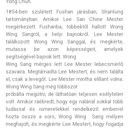
Yong Chun.
1854-ben született Fushan járásban, Shantung
tartományban. Amikor Lee San Chine Mester
megérkezett Fushanba, többektől hallott Wong
Wing Sangról, a helyi bajnokról. Lee Mester
találkozott Wong Wing Sanggal, és megkérte,
mutassa be azon képességeit, amelyek
segítségével bajnok lett. Wong
Wing Sang mérges lett Lee Mester lebecsmérlő
szavaira. Megtámadta Lee Mestert, és nem találta
el, csak a levegőt. Lee Mester mintha elillant volna.
Wong Wing Sang még többször
próbálta megütni, de láthatóan teljesen esélytelen
volt. Amikor ráébredt, hogy egy nálánál sokkal több
tudással és ismeretekkel rendelkező emberrel
hozta össze a sors, Wong Wing Sang mélyen
meghajolt, és megkérte Lee Mestert, hogy fogadja