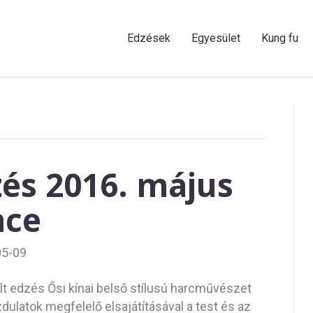
Edzések
Egyesület
Kung fu
dzés 2016. május
nce
05-09
lt edzés Ősi kínai belső stílusú harcművészet
ulatok megfelelő elsajátításával a test és az