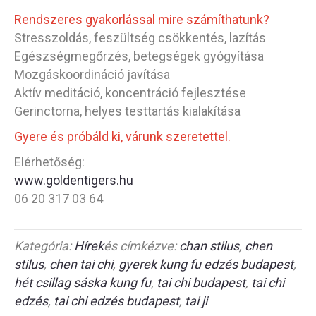
Rendszeres gyakorlással mire számíthatunk?
Stresszoldás, feszültség csökkentés, lazítás
Egészségmegőrzés, betegségek gyógyítása
Mozgáskoordináció javítása
Aktív meditáció, koncentráció fejlesztése
Gerinctorna, helyes testtartás kialakítása
Gyere és próbáld ki, várunk szeretettel.
Elérhetőség:
www.goldentigers.hu
06 20 317 03 64
Kategória:
Hírek
és címkézve:
chan stilus
,
chen
stilus
,
chen tai chi
,
gyerek kung fu edzés budapest
,
hét csillag sáska kung fu
,
tai chi budapest
,
tai chi
edzés
,
tai chi edzés budapest
,
tai ji