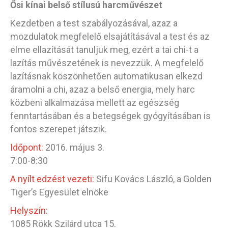
Ősi kínai belső stílusú harcművészet
Kezdetben a test szabályozásával, azaz a
mozdulatok megfelelő elsajátításával a test és az
elme ellazítását tanuljuk meg, ezért a tai chi-t a
lazítás művészetének is nevezzük. A megfelelő
lazításnak köszönhetően automatikusan elkezd
áramolni a chi, azaz a belső energia, mely harc
közbeni alkalmazása mellett az egészség
fenntartásában és a betegségek gyógyításában is
fontos szerepet játszik.
Időpont:
2016. május 3.
7:00-8:30
A nyílt edzést vezeti:
Sifu Kovács László, a Golden
Tiger’s Egyesület elnöke
Helyszín:
1085 Rökk Szilárd utca 15.