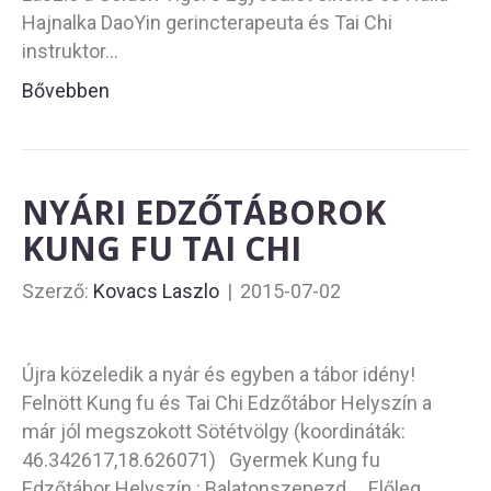
Hajnalka DaoYin gerincterapeuta és Tai Chi
instruktor…
Bővebben
NYÁRI EDZŐTÁBOROK
KUNG FU TAI CHI
Szerző:
Kovacs Laszlo
|
2015-07-02
Újra közeledik a nyár és egyben a tábor idény!
Felnött Kung fu és Tai Chi Edzőtábor Helyszín a
már jól megszokott Sötétvölgy (koordináták:
46.342617,18.626071) Gyermek Kung fu
Edzőtábor Helyszín : Balatonszepezd Előleg