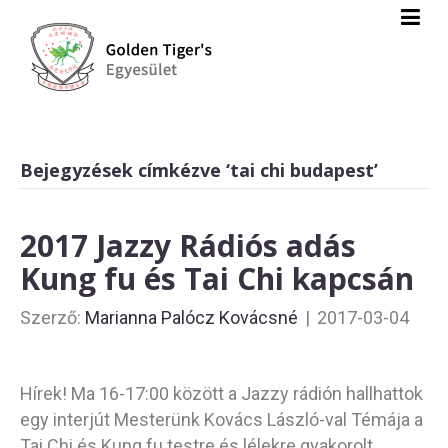
Bejegyzések címkézve ‘tai chi budapest’
2017 Jazzy Rádiós adás
Kung fu és Tai Chi kapcsán
Szerző:
Marianna Palócz Kovácsné
|
2017-03-04
Hírek! Ma 16-17:00 között a Jazzy rádión hallhattok
egy interjút Mesterünk Kovács László-val Témája a
Tai Chi és Kung fu testre és lélekre gyakorolt