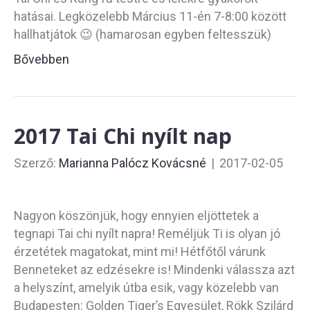
hatásai. Legközelebb Március 11-én 7-8:00 között
hallhatjátok 😉 (hamarosan egyben feltesszük)
Bővebben
2017 Tai Chi nyílt nap
Szerző:
Marianna Palócz Kovácsné
|
2017-02-05
Nagyon köszönjük, hogy ennyien eljöttetek a
tegnapi Tai chi nyílt napra! Reméljük Ti is olyan jó
érzetétek magatokat, mint mi! Hétfőtől várunk
Benneteket az edzésekre is! Mindenki válassza azt
a helyszínt, amelyik útba esik, vagy közelebb van
Budapesten: Golden Tiger’s Egyesület, Rökk Szilárd