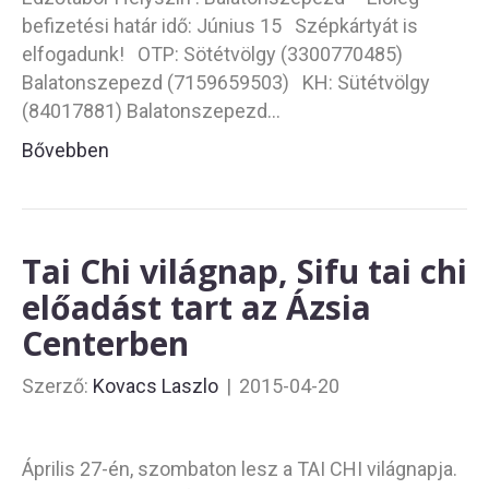
befizetési határ idő: Június 15 Szépkártyát is
elfogadunk! OTP: Sötétvölgy (3300770485)
Balatonszepezd (7159659503) KH: Sütétvölgy
(84017881) Balatonszepezd…
Bővebben
Tai Chi világnap, Sifu tai chi
előadást tart az Ázsia
Centerben
Szerző:
Kovacs Laszlo
|
2015-04-20
Április 27-én, szombaton lesz a TAI CHI világnapja.