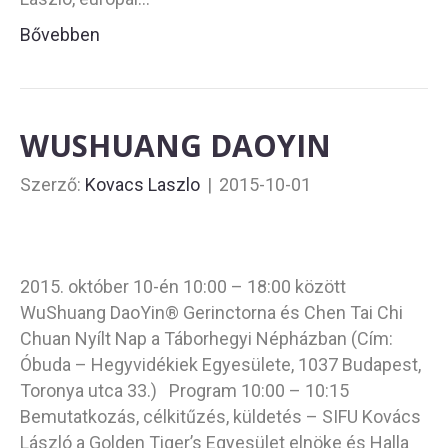
Bővebben
WUSHUANG DAOYIN
Szerző:
Kovacs Laszlo
|
2015-10-01
2015. október 10-én 10:00 – 18:00 között
WuShuang DaoYin® Gerinctorna és Chen Tai Chi
Chuan Nyílt Nap a Táborhegyi Népházban (Cím:
Óbuda – Hegyvidékiek Egyesülete, 1037 Budapest,
Toronya utca 33.) Program 10:00 – 10:15
Bemutatkozás, célkitűzés, küldetés – SIFU Kovács
László a Golden Tiger’s Egyesület elnöke és Halla