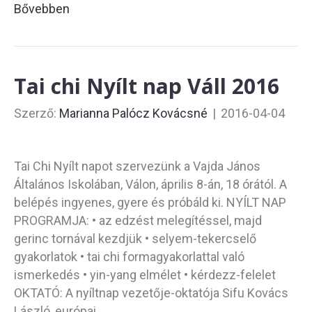
Bővebben
Tai chi Nyílt nap Váll 2016
Szerző:
Marianna Palócz Kovácsné
|
2016-04-04
Tai Chi Nyílt napot szervezünk a Vajda János
Általános Iskolában, Válon, április 8-án, 18 órától. A
belépés ingyenes, gyere és próbáld ki. NYÍLT NAP
PROGRAMJA: • az edzést melegítéssel, majd
gerinc tornával kezdjük • selyem-tekercselő
gyakorlatok • tai chi formagyakorlattal való
ismerkedés • yin-yang elmélet • kérdezz-felelet
OKTATÓ: A nyíltnap vezetője-oktatója Sifu Kovács
László, európai…