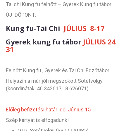
Tai chi Kung fu felnőtt – Gyerek Kung fu tábor
ÚJ IDŐPONT:
Kung fu-Tai Chi
JÚLIUS 8-17
Gyerek kung fu tábor
JÚLIUS 24
31
Felnőtt Kung fu , Gyerek és Tai Chi Edzőtábor
Helyszín a már jól megszokott Sötétvölgy
(koordináták: 46.342617,18.626071)
Előleg befizetési határ idő: Június 15
Szép kártyát is elfogadunk!
OTP: Sötétvölgy (3300770485)