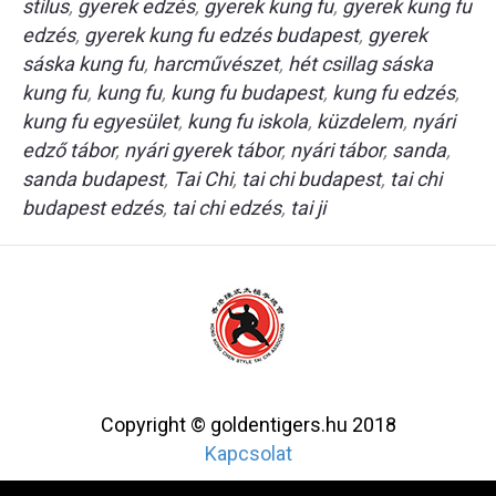
stilus
,
gyerek edzés
,
gyerek kung fu
,
gyerek kung fu
edzés
,
gyerek kung fu edzés budapest
,
gyerek
sáska kung fu
,
harcművészet
,
hét csillag sáska
kung fu
,
kung fu
,
kung fu budapest
,
kung fu edzés
,
kung fu egyesület
,
kung fu iskola
,
küzdelem
,
nyári
edző tábor
,
nyári gyerek tábor
,
nyári tábor
,
sanda
,
sanda budapest
,
Tai Chi
,
tai chi budapest
,
tai chi
budapest edzés
,
tai chi edzés
,
tai ji
Copyright © goldentigers.hu 2018
Kapcsolat