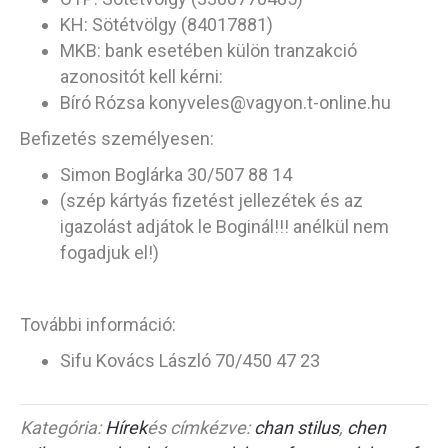
KH: Sötétvölgy (84017881)
MKB: bank esetében külön tranzakció
azonositót kell kérni:
Bíró Rózsa konyveles@vagyon.t-online.hu
Befizetés személyesen:
Simon Boglárka 30/507 88 14
(szép kártyás fizetést jellezétek és az
igazolást adjátok le Boginál!!! anélkül nem
fogadjuk el!)
További információ:
Sifu Kovács László 70/450 47 23
Kategória:
Hírek
és címkézve:
chan stilus
,
chen