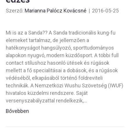
Szerző:
Marianna Palócz Kovácsné
|
2016-05-25
Mi is az a Sanda?? A Sanda tradicionális kung-fu
elemeket tartalmaz, de jellemzően a
hatékonyságot hangsúlyozó, sporttudományos
alapokon nyugvó, modern küzdősport. A többi full
contact stílushoz hasonló ütések és rúgások
mellett a fő specialitásai a dobások, és a rúgások
védéséből, elkapásából történő földreviteli
technikák. A Nemzetközi Wushu Szövetség (IWUF)
hivatalos küzdelmi rendszere. Saját
versenyszabályzattal rendelkezik,…
Bővebben