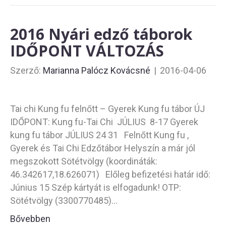
2016 Nyári edző táborok
IDŐPONT VÁLTOZÁS
Szerző:
Marianna Palócz Kovácsné
|
2016-04-06
Tai chi Kung fu felnőtt – Gyerek Kung fu tábor ÚJ
IDŐPONT: Kung fu-Tai Chi JÚLIUS 8-17 Gyerek
kung fu tábor JÚLIUS 24 31 Felnőtt Kung fu ,
Gyerek és Tai Chi Edzőtábor Helyszín a már jól
megszokott Sötétvölgy (koordináták:
46.342617,18.626071) Előleg befizetési határ idő:
Június 15 Szép kártyát is elfogadunk! OTP:
Sötétvölgy (3300770485)…
Bővebben