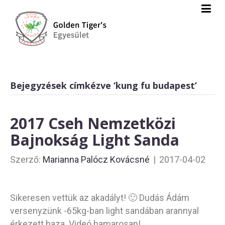
Bejegyzések címkézve ‘kung fu budapest’
2017 Cseh Nemzetközi
Bajnokság Light Sanda
Szerző:
Marianna Palócz Kovácsné
|
2017-04-02
Sikeresen vettük az akadályt! 🙂 Dudás Ádám
versenyzünk -65kg-ban light sandában arannyal
érkezett haza. Videó hamarosan!