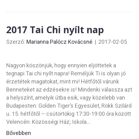
2017 Tai Chi nyílt nap
Szerző:
Marianna Palócz Kovácsné
|
2017-02-05
Nagyon köszönjük, hogy ennyien eljöttetek a
tegnapi Tai chi nyílt napra! Reméljük Ti is olyan jó
érzetétek magatokat, mint mi! Hétfőtől várunk
Benneteket az edzésekre is! Mindenki válassza azt
a helyszínt, amelyik útba esik, vagy közelebb van
Budapesten: Golden Tiger’s Egyesület, Rökk Szilárd
u. 15. hétfőtől – csütörtökig 17:30-19:00 óra között
Velencén: Közösségi Ház; Iskola…
Bővebben