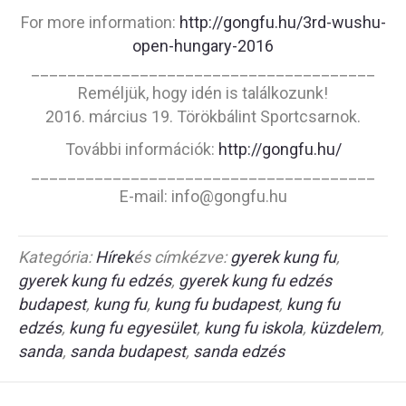
For more information:
http://gongfu.hu/3rd-wushu-
open-hungary-2016
______________________________________
Reméljük, hogy idén is találkozunk!
2016. március 19. Törökbálint Sportcsarnok.
További információk:
http://gongfu.hu/
______________________________________
E-mail: info@gongfu.hu
Kategória:
Hírek
és címkézve:
gyerek kung fu
,
gyerek kung fu edzés
,
gyerek kung fu edzés
budapest
,
kung fu
,
kung fu budapest
,
kung fu
edzés
,
kung fu egyesület
,
kung fu iskola
,
küzdelem
,
sanda
,
sanda budapest
,
sanda edzés