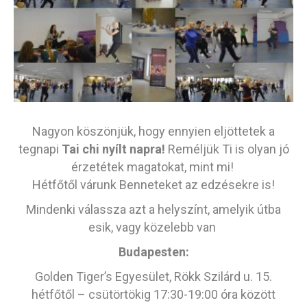
Nagyon köszönjük, hogy ennyien eljöttetek a
tegnapi
Tai chi nyílt napra!
Reméljük Ti is olyan jó
érzetétek magatokat, mint mi!
Hétfőtől várunk Benneteket az edzésekre is!
Mindenki válassza azt a helyszínt, amelyik útba
esik, vagy közelebb van
Budapesten:
Golden Tiger’s Egyesület, Rökk Szilárd u. 15.
hétfőtől – csütörtökig 17:30-19:00 óra között