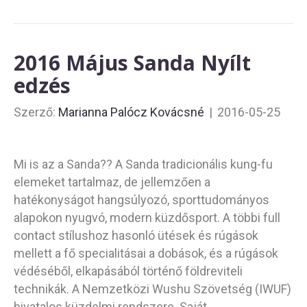
2016 Május Sanda Nyílt
edzés
Szerző:
Marianna Palócz Kovácsné
|
2016-05-25
Mi is az a Sanda?? A Sanda tradicionális kung-fu
elemeket tartalmaz, de jellemzően a
hatékonyságot hangsúlyozó, sporttudományos
alapokon nyugvó, modern küzdősport. A többi full
contact stílushoz hasonló ütések és rúgások
mellett a fő specialitásai a dobások, és a rúgások
védéséből, elkapásából történő földreviteli
technikák. A Nemzetközi Wushu Szövetség (IWUF)
hivatalos küzdelmi rendszere. Saját