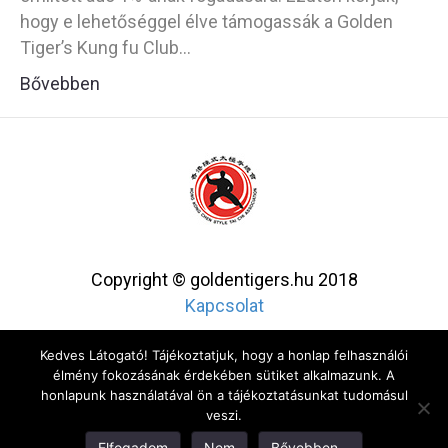
hogy e lehetőséggel élve támogassák a Golden
Tiger’s Kung fu Club…
Bővebben
Copyright © goldentigers.hu 2018
Kapcsolat
Kedves Látogató! Tájékoztatjuk, hogy a honlap felhasználói
élmény fokozásának érdekében sütiket alkalmazunk. A
honlapunk használatával ön a tájékoztatásunkat tudomásul
veszi.
Elfogadom
Nem
Bővebben...