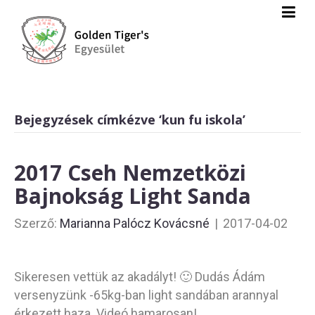
Bejegyzések címkézve ‘kun fu iskola’
2017 Cseh Nemzetközi
Bajnokság Light Sanda
Szerző:
Marianna Palócz Kovácsné
|
2017-04-02
Sikeresen vettük az akadályt! 🙂 Dudás Ádám
versenyzünk -65kg-ban light sandában arannyal
érkezett haza. Videó hamarosan!