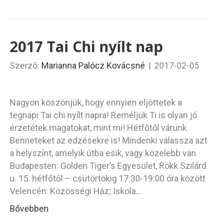
2017 Tai Chi nyílt nap
Szerző:
Marianna Palócz Kovácsné
|
2017-02-05
Nagyon köszönjük, hogy ennyien eljöttetek a
tegnapi Tai chi nyílt napra! Reméljük Ti is olyan jó
érzetétek magatokat, mint mi! Hétfőtől várunk
Benneteket az edzésekre is! Mindenki válassza azt
a helyszínt, amelyik útba esik, vagy közelebb van
Budapesten: Golden Tiger’s Egyesület, Rökk Szilárd
u. 15. hétfőtől – csütörtökig 17:30-19:00 óra között
Velencén: Közösségi Ház; Iskola…
Bővebben