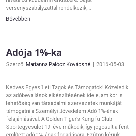
versenyszabályzattal rendelkezik,…
Bővebben
Adója 1%-ka
Szerző:
Marianna Palócz Kovácsné
|
2016-05-03
Kedves Egyesületi Tagok és Támogatók! Közeledik
az adóbevallások elkészítésének ideje, amikor is
lehetőség van társadalmi szervezetek munkáját
támogatni a Személyi Jövedelem Adó 1%-ának
felajánlásával. A Golden Tiger’s Kung fu Club
Sportegyesület 19. éve működik, így jogosult a fent
említett adó 1%-ának fogadására. Ezúton kérjük,