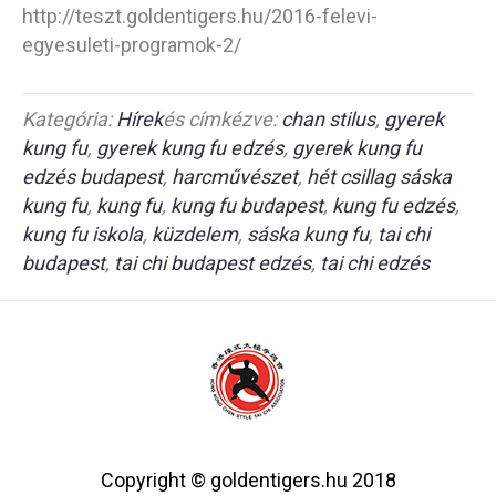
http://teszt.goldentigers.hu/2016-felevi-
egyesuleti-programok-2/
Kategória:
Hírek
és címkézve:
chan stilus
,
gyerek
kung fu
,
gyerek kung fu edzés
,
gyerek kung fu
edzés budapest
,
harcművészet
,
hét csillag sáska
kung fu
,
kung fu
,
kung fu budapest
,
kung fu edzés
,
kung fu iskola
,
küzdelem
,
sáska kung fu
,
tai chi
budapest
,
tai chi budapest edzés
,
tai chi edzés
Copyright © goldentigers.hu 2018