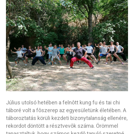
Július utolsó hetében a felnôtt kung fu és tai chi
táboré volt a fôszerep az egyesületünk életében. A
táboroztatás körüli kezdeti bizonytalanság ellenére,
rekordot döntött a résztvevôk száma. Örömmel
tapasztaltuk, hogy számos kezdô tanuló szeretné