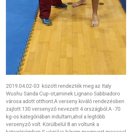
2019.04.02-03 között rendezték meg az Italy
Wushu Sanda Cup-ot,aminek Lignano Sabbiadoro
városa adott otthont.A verseny kiváló rendezésben
zajlott.130 versenyző nevezett 4 országból.A -70
kg-os kategóriában indultam,ahol a legtöbb
versenyző volt. Körülbelül 8 an voltunk a
kategóriámban.S végül is három megnyert meccsel