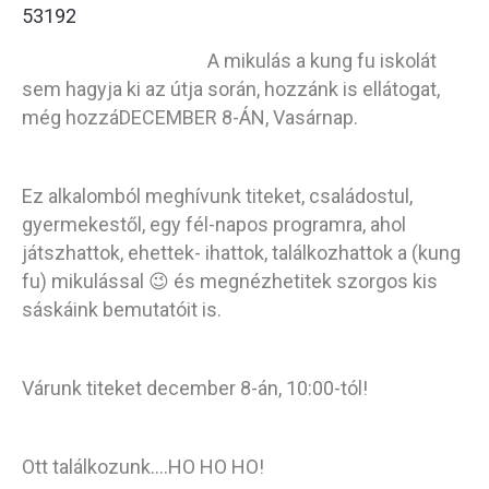
A mikulás a kung fu iskolát
sem hagyja ki az útja során, hozzánk is ellátogat,
még hozzáDECEMBER 8-ÁN, Vasárnap.
Ez alkalomból meghívunk titeket, családostul,
gyermekestől, egy fél-napos programra, ahol
játszhattok, ehettek- ihattok, találkozhattok a (kung
fu) mikulással 😉 és megnézhetitek szorgos kis
sáskáink bemutatóit is.
Várunk titeket december 8-án, 10:00-tól!
Ott találkozunk….HO HO HO!