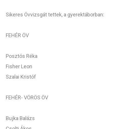
Sikeres Övvizsgát tettek, a gyerektáborban:
FEHÉR ÖV
Posztós Réka
Fisher Leon
Szalai Kristóf
FEHÉR- VÖRÖS ÖV
Bujka Balázs
Csolti Ákos