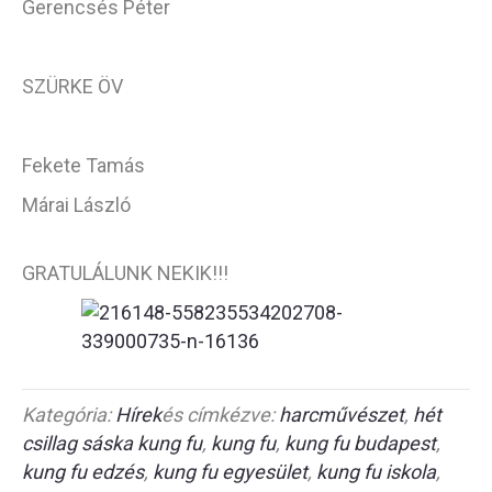
Gerencsés Péter
SZÜRKE ÖV
Fekete Tamás
Márai László
GRATULÁLUNK NEKIK!!!
Kategória:
Hírek
és címkézve:
harcművészet
,
hét
csillag sáska kung fu
,
kung fu
,
kung fu budapest
,
kung fu edzés
,
kung fu egyesület
,
kung fu iskola
,