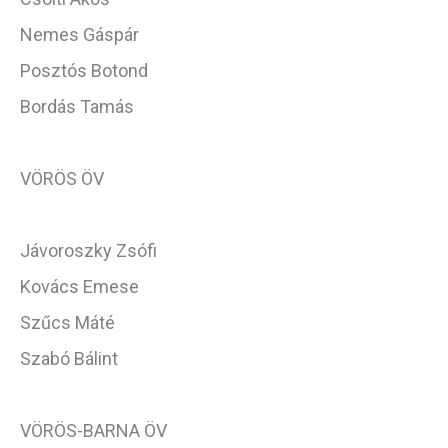
Nemes Gáspár
Posztós Botond
Bordás Tamás
VÖRÖS ÖV
Jávoroszky Zsófi
Kovács Emese
Szűcs Máté
Szabó Bálint
VÖRÖS-BARNA ÖV