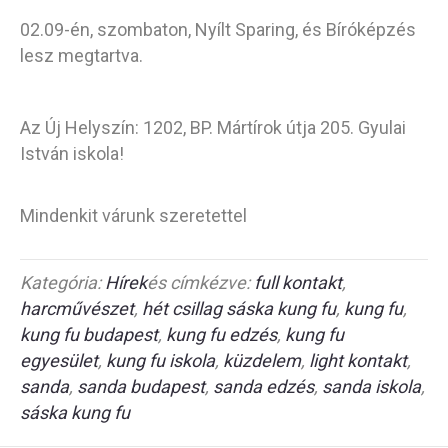
02.09-én, szombaton, Nyílt Sparing, és Bíróképzés
lesz megtartva.
Az Új Helyszín: 1202, BP. Mártírok útja 205. Gyulai
István iskola!
Mindenkit várunk szeretettel
Kategória:
Hírek
és címkézve:
full kontakt
,
harcművészet
,
hét csillag sáska kung fu
,
kung fu
,
kung fu budapest
,
kung fu edzés
,
kung fu
egyesület
,
kung fu iskola
,
küzdelem
,
light kontakt
,
sanda
,
sanda budapest
,
sanda edzés
,
sanda iskola
,
sáska kung fu